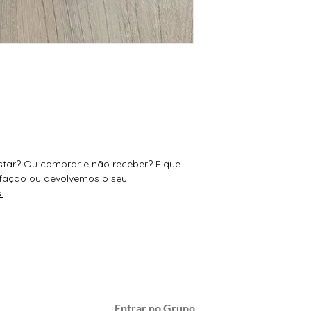
tar? Ou comprar e não receber? Fique
isfação ou devolvemos o seu
.
 semana Relógio a
Preço de custo
no G
do WhatsApp
Entrar no Grupo