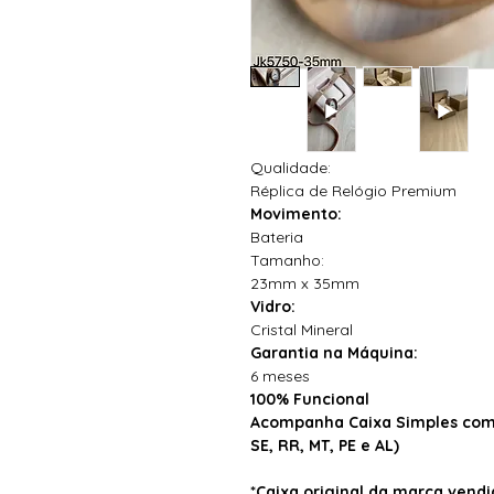
Qualidade:
Réplica de Relógio Premium
Movimento:
Bateria
Tamanho:
23mm x 35mm
Vidro:
Cristal Mineral
Garantia na Máquina:
6 meses
100% Funcional
Acompanha Caixa Simples com 
SE, RR, MT, PE e AL)
*Caixa original da marca ven