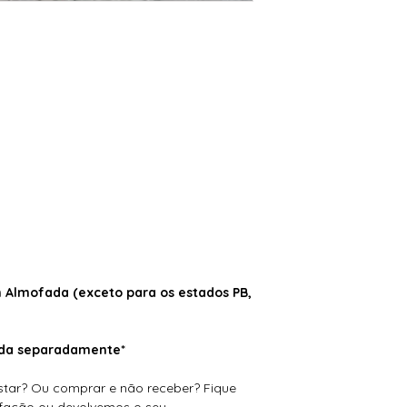
Almofada (exceto para os estados PB,
dida separadamente*
tar? Ou comprar e não receber? Fique
isfação ou devolvemos o seu