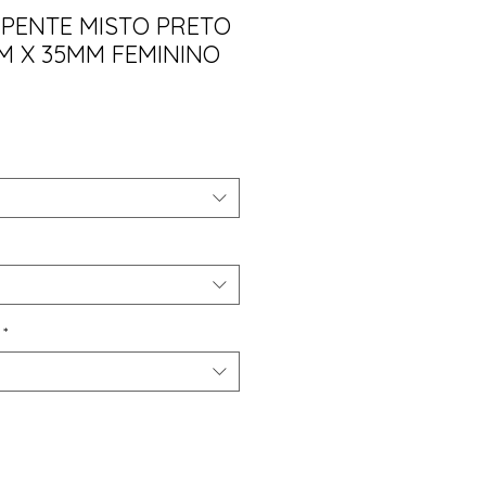
RPENTE MISTO PRETO
M X 35MM FEMININO
ço
*