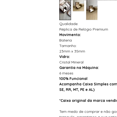
Qualidade:
Réplica de Relógio Premium
Movimento:
Bateria
Tamanho:
23mm x 35mm
Vidro:
Cristal Mineral
Garantia na Máquina:
6 meses
100% Funcional
Acompanha Caixa Simples com 
SE, RR, MT, PE e AL)
*Caixa original da marca ven
Tem medo de comprar e não gos
tranquilo, garantimos a sua sat