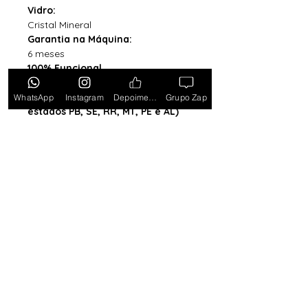
Vidro:
Cristal Mineral
Garantia na Máquina:
6 meses
100% Funcional
Acompanha Caixa Simples com
Almofada (exceto para os
WhatsApp
Instagram
Depoimentos
Grupo Zap
estados PB, SE, RR, MT, PE e AL)
*Caixa original da marca vendida
separadamente*
Tem medo de comprar e não
gostar? Ou comprar e não
receber? Fique tranquilo,
garantimos a sua satisfação ou
devolvemos o seu dinheiro.
Clique
aqui e saiba mais.