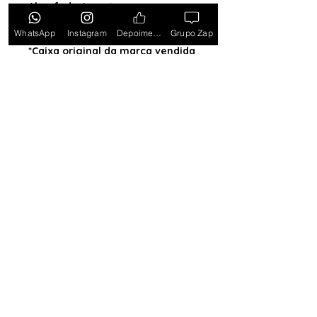
Almofada (exceto para os
estados PB, SE, RR, MT, PE e AL)
WhatsApp
Instagram
Depoimentos
Grupo Zap
*Caixa original da marca vendida
separadamente*
Tem medo de comprar e não
gostar? Ou comprar e não
receber? Fique tranquilo,
garantimos a sua satisfação ou
devolvemos o seu dinheiro.
Clique
aqui e saiba mais.
Toda semana Relógio a
Preço de custo
no
Grupo do WhatsApp
Entrar no Grupo