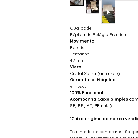
Qualidade:
Réplica de Relógio Premium
Movimento:
Bateria
Tamanho:
42mm
Vidro:
Cristal Safira (anti risco)
Garantia na Máquina:
6 meses
100% Funcional
Acompanha Caixa Simples com 
SE, RR, MT, PE e AL)
*Caixa original da marca ven
Tem medo de comprar e não gos
tranquilo, garantimos a sua sat