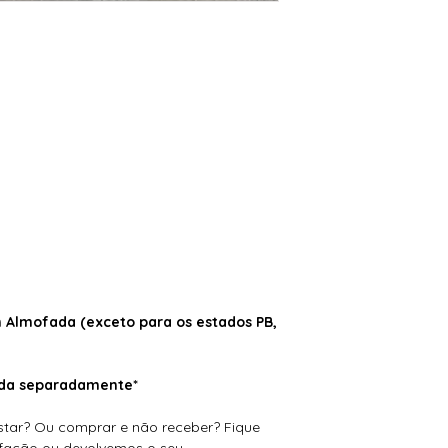
Almofada (exceto para os estados PB,
dida separadamente*
tar? Ou comprar e não receber? Fique
isfação ou devolvemos o seu