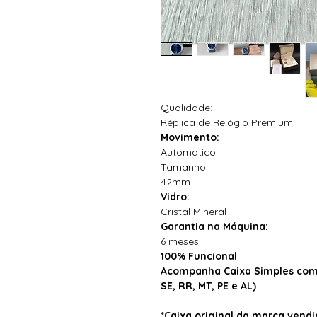
Qualidade:
Réplica de Relógio Premium
Movimento:
Automatico
Tamanho:
42mm
Vidro:
Cristal Mineral
Garantia na Máquina:
6 meses
100% Funcional
Acompanha Caixa Simples com 
SE, RR, MT, PE e AL)
*Caixa original da marca ven