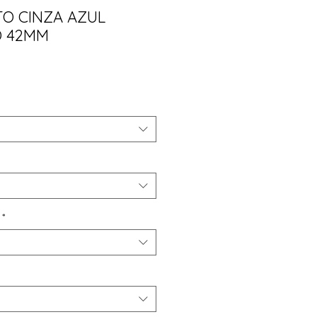
TO CINZA AZUL
O 42MM
ço
*