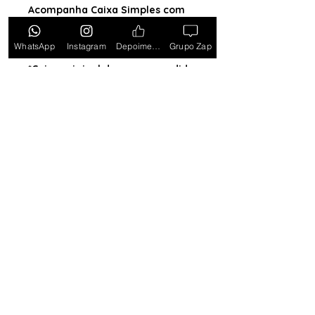
Acompanha Caixa Simples com
Almofada (exceto para os
estados PB, SE, RR, MT, PE e AL)
WhatsApp
Instagram
Depoimentos
Grupo Zap
*Caixa original da marca vendida
separadamente*
Tem medo de comprar e não
gostar? Ou comprar e não
receber? Fique tranquilo,
garantimos a sua satisfação ou
devolvemos o seu dinheiro.
Clique
aqui e saiba mais.
Toda semana Relógio a
Preço de custo
no
Grupo do WhatsApp
Entrar no Grupo