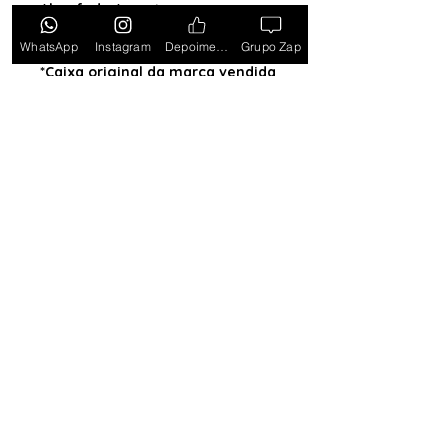
Almofada (exceto para os
estados PB, SE, RR, MT, PE e AL)
WhatsApp
Instagram
Depoimentos
Grupo Zap
*Caixa original da marca vendida
separadamente*
Tem medo de comprar e não
gostar? Ou comprar e não
receber? Fique tranquilo,
garantimos a sua satisfação ou
devolvemos o seu dinheiro.
Clique
aqui e saiba mais.
Toda semana Relógio a
Preço de custo
no
Grupo do WhatsApp
Entrar no Grupo