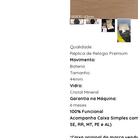
Qualidade:
Réplica de Relógio Premium
Movimento:
Bateria
Tamanho:
44mm
Vidro:
Cristal Mineral
Garantia na Máquina:
6 meses
100% Funcional
Acompanha Caixa Simples com 
SE, RR, MT, PE e AL)
*Caixa original da marca ven