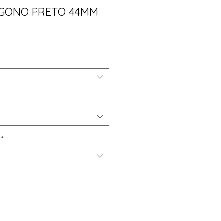
AGONO PRETO 44MM
ço
*