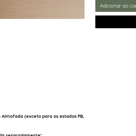
Adicionar ao ca
Almofada (exceto para os estados PB,
dida separadamente*