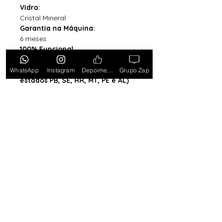
Vidro:
Cristal Mineral
Garantia na Máquina:
6 meses
100% Funcional
Acompanha Caixa Simples com
Almofada (exceto para os
WhatsApp
Instagram
Depoimentos
Grupo Zap
estados PB, SE, RR, MT, PE e AL)
*Caixa original da marca vendida
separadamente*
Tem medo de comprar e não
gostar? Ou comprar e não
receber? Fique tranquilo,
garantimos a sua satisfação ou
devolvemos o seu dinheiro.
Clique
aqui e saiba mais.