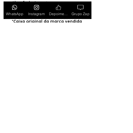
Almofada (exceto para os
estados PB, SE, RR, MT, PE e AL)
WhatsApp
Instagram
Depoimentos
Grupo Zap
*Caixa original da marca vendida
separadamente*
Tem medo de comprar e não
gostar? Ou comprar e não
receber? Fique tranquilo,
garantimos a sua satisfação ou
devolvemos o seu dinheiro.
Clique
aqui e saiba mais.
Toda semana Relógio a
Preço de custo
no
Grupo do WhatsApp
Entrar no Grupo