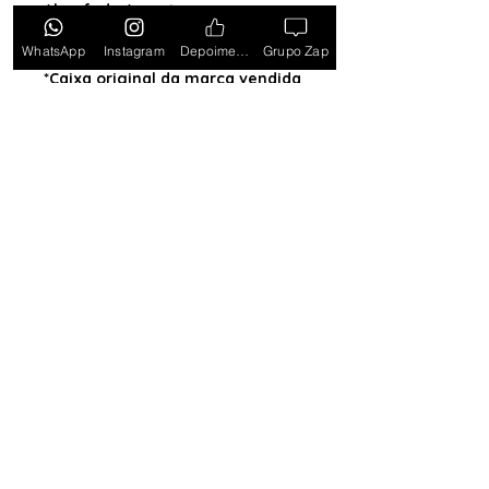
Almofada (exceto para os
estados PB, SE, RR, MT, PE e AL)
WhatsApp
Instagram
Depoimentos
Grupo Zap
*Caixa original da marca vendida
separadamente*
Tem medo de comprar e não
gostar? Ou comprar e não
receber? Fique tranquilo,
garantimos a sua satisfação ou
devolvemos o seu dinheiro.
Clique
aqui e saiba mais.
Toda semana Relógio a
Preço de custo
no
Grupo do WhatsApp
Entrar no Grupo